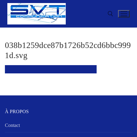
Aller
au
contenu
Rechercher :
038b1259dce87b1726b52cd6bbc999
1d.svg
À PROPOS
Contact