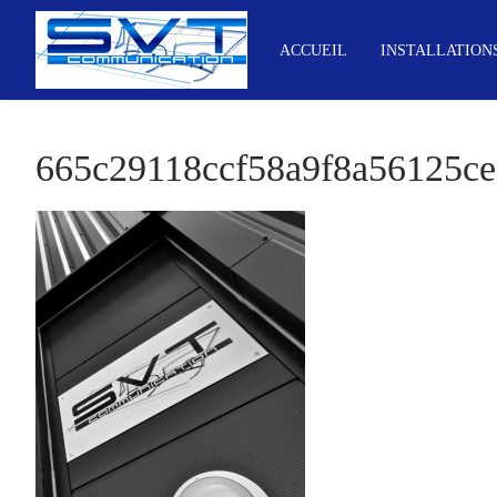
Aller
au
ACCUEIL
INSTALLATION
contenu
665c29118ccf58a9f8a56125ce