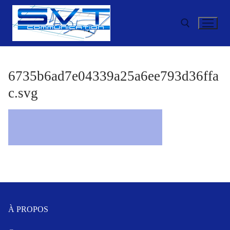
Aller
au
contenu
Rechercher :
6735b6ad7e04339a25a6ee793d36ffa
c.svg
À PROPOS