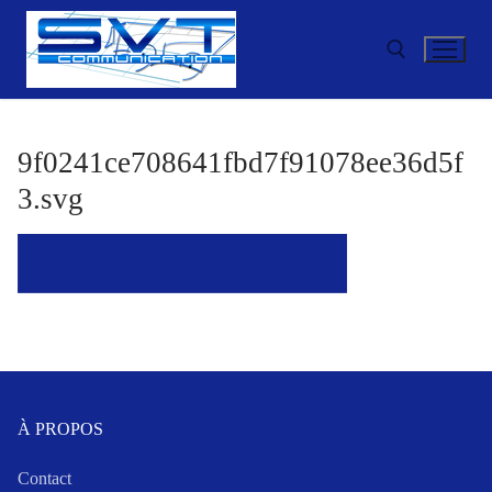
Aller
au
contenu
Rechercher :
9f0241ce708641fbd7f91078ee36d5f
3.svg
À PROPOS
Contact