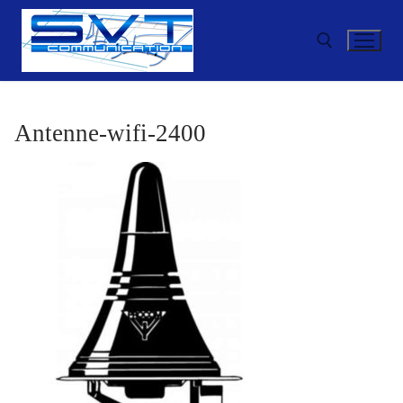
Aller
au
contenu
Rechercher :
Antenne-wifi-2400