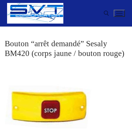
Aller
au
contenu
Rechercher :
Bouton “arrêt demandé” Sesaly
BM420 (corps jaune / bouton rouge)