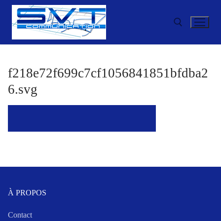
Aller
au
contenu
Rechercher :
f218e72f699c7cf1056841851bfdba2
6.svg
À PROPOS
Contact