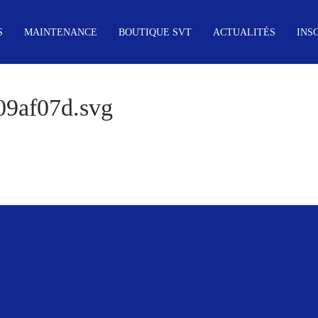
S
MAINTENANCE
BOUTIQUE SVT
ACTUALITÉS
INS
9af07d.svg