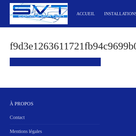
Aller
au
ACCUEIL
INSTALLATION
contenu
f9d3e1263611721fb94c9699b0
À PROPOS
Contact
Mentions légales