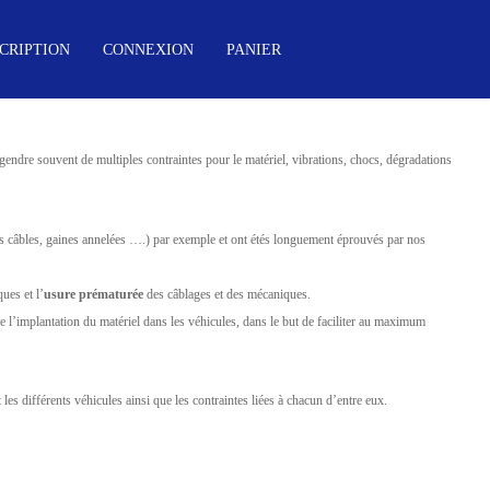
CRIPTION
CONNEXION
PANIER
gendre souvent de multiples contraintes pour le matériel, vibrations, chocs, dégradations
es câbles, gaines annelées ….) par exemple et ont étés longuement éprouvés par nos
ues et l’
usure prématurée
des câblages et des mécaniques.
e l’implantation du matériel dans les véhicules, dans le but de faciliter au maximum
es différents véhicules ainsi que les contraintes liées à chacun d’entre eux.