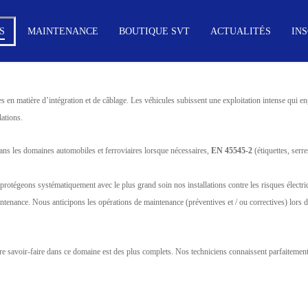
S
MAINTENANCE
BOUTIQUE SVT
ACTUALITÉS
INS
 en matière d’intégration et de câblage. Les véhicules subissent une exploitation intense qui en
lations.
ns les domaines automobiles et ferroviaires lorsque nécessaires,
EN 45545-2
(étiquettes, serr
protégeons systématiquement avec le plus grand soin nos installations contre les risques électriq
ntenance. Nous anticipons les opérations de maintenance (préventives et / ou correctives) lors d
re savoir-faire dans ce domaine est des plus complets. Nos techniciens connaissent parfaitement l