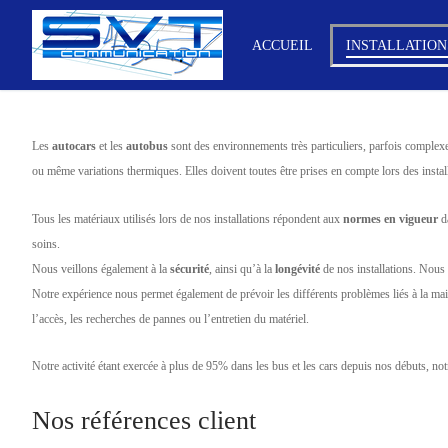
Aller
au
ACCUEIL
INSTALLATION
contenu
Les
autocars
et les
autobus
sont des environnements très particuliers, parfois complexes
ou même variations thermiques. Elles doivent toutes être prises en compte lors des instal
Tous les matériaux utilisés lors de nos installations répondent aux
normes en vigueur
da
soins.
Nous veillons également à la
sécurité
, ainsi qu’à la
longévité
de nos installations. Nous 
Notre expérience nous permet également de prévoir les différents problèmes liés à la mai
l’accès, les recherches de pannes ou l’entretien du matériel.
Notre activité étant exercée à plus de 95% dans les bus et les cars depuis nos débuts, not
Nos références client