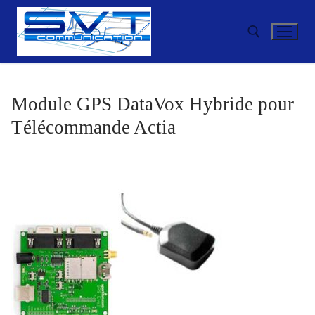
Aller
au
contenu
Rechercher :
Module GPS DataVox Hybride pour
Télécommande Actia