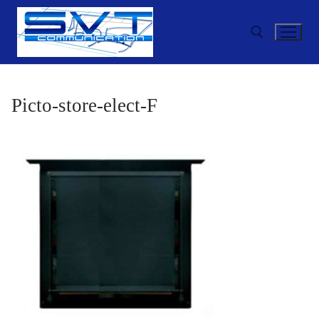
Aller
au
contenu
Rechercher :
Picto-store-elect-F