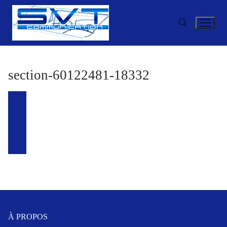
Aller
au
contenu
Rechercher :
section-60122481-18332
À PROPOS