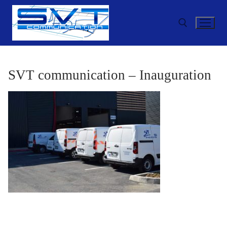
Aller
au
contenu
Rechercher :
SVT communication – Inauguration