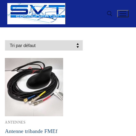
Aller
au
contenu
Rechercher :
ANTENNES
Antenne tribande FMEf